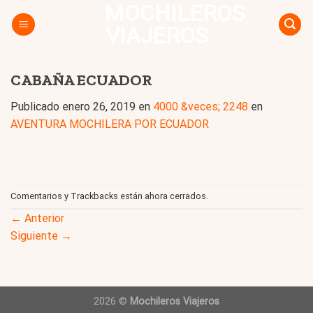
MOCHILEROS
Skip
to
VIAJEROS
content
CABAÑA ECUADOR
Publicado
enero 26, 2019
en
4000 &veces; 2248
en
AVENTURA MOCHILERA POR ECUADOR
Comentarios y Trackbacks están ahora cerrados.
←
Anterior
Siguiente
→
2026 ©
Mochileros Viajeros