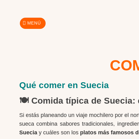
Skip
to
content
MENÚ
COM
Qué comer en Suecia
🍽️ Comida típica de Suecia:
Si estás planeando un viaje mochilero por el n
sueca combina sabores tradicionales, ingredien
Suecia
y cuáles son los
platos más famosos d