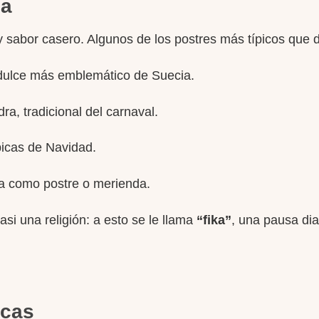
ia
y sabor casero. Algunos de los postres más típicos que 
 dulce más emblemático de Suecia.
a, tradicional del carnaval.
ípicas de Navidad.
a como postre o merienda.
i una religión: a esto se le llama
“fika”
, una pausa diar
ecas