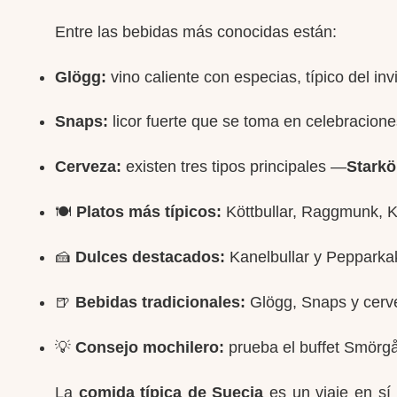
Entre las bebidas más conocidas están:
Glögg:
vino caliente con especias, típico del in
Snaps:
licor fuerte que se toma en celebracione
Cerveza:
existen tres tipos principales —
Starkö
🍽️
Platos más típicos:
Köttbullar, Raggmunk, 
🍰
Dulces destacados:
Kanelbullar y Pepparka
🍺
Bebidas tradicionales:
Glögg, Snaps y cerve
💡
Consejo mochilero:
prueba el buffet Smörgås
La
comida típica de Suecia
es un viaje en sí 