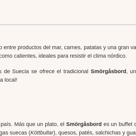
io entre productos del mar, carnes, patatas y una gran 
omo calientes, ideales para resistir el clima nórdico.
 de Suecia se ofrece el tradicional
Smörgåsbord
, u
a local!
país. Más que un plato, el
Smörgåsbord
es un buffet 
gas suecas (
Köttbullar
), quesos, patés, salchichas y gu