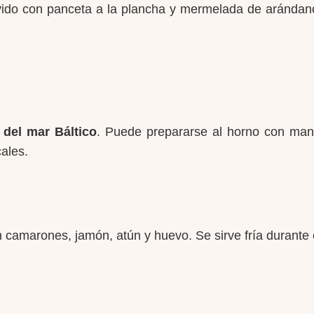
rvido con panceta a la plancha y mermelada de arándano
 del mar Báltico
. Puede prepararse al horno con mant
cales.
n camarones, jamón, atún y huevo. Se sirve fría durante c