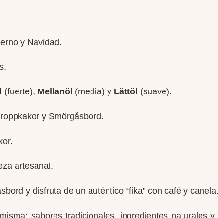
vierno y Navidad.
s.
l
(fuerte),
Mellanöl
(media) y
Lättöl
(suave).
Kroppkakor y Smörgåsbord.
kor.
za artesanal.
bord y disfruta de un auténtico “fika” con café y canela
misma: sabores tradicionales, ingredientes naturales y