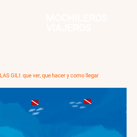
MOCHILEROS
VIAJEROS
LAS GILI: que ver, que hacer y como llegar