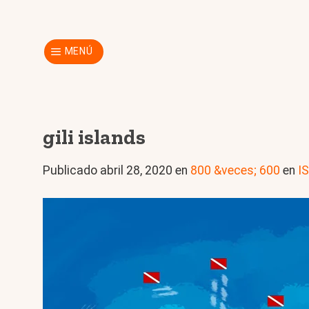
Skip
to
content
MENÚ
gili islands
Publicado
abril 28, 2020
en
800 &veces; 600
en
IS