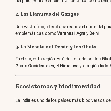
del país. Aquí se encuentran destinos como
Leh
,
2.
Las Llanuras del Ganges
Una vasta franja fértil que recorre el norte del p
emblemáticas como
Varanasi
,
Agra
y
Delhi
.
3.
La Meseta del Decán y los Ghats
En el sur, esta región está delimitada por los
Ghat
Ghats Occidentales
, el
Himalaya
y la
región Indo-
Ecosistemas y biodiversidad
La
India
es uno de los países más biodiversos de