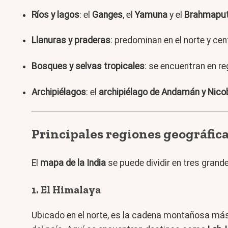
Ríos y lagos
: el
Ganges
, el
Yamuna
y el
Brahmaput
Llanuras y praderas
: predominan en el norte y cen
Bosques y selvas tropicales
: se encuentran en r
Archipiélagos
: el
archipiélago de Andamán y Nico
Principales regiones geográfica
El
mapa de la India
se puede dividir en tres grand
1.
El Himalaya
Ubicado en el norte, es la cadena montañosa más 