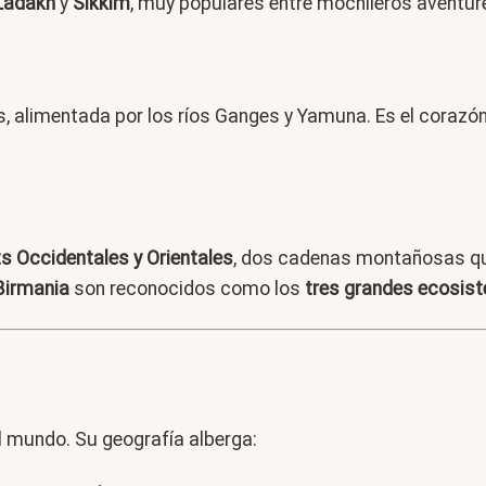
Ladakh
y
Sikkim
, muy populares entre mochileros aventur
aís, alimentada por los ríos Ganges y Yamuna. Es el corazón 
s Occidentales y Orientales
, dos cadenas montañosas que
Birmania
son reconocidos como los
tres grandes ecosist
l mundo. Su geografía alberga: