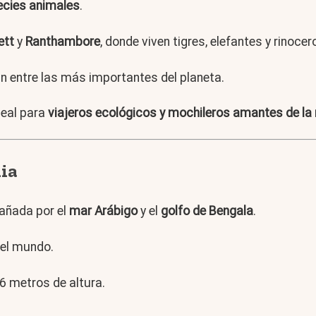
ecies animales
.
ett
y
Ranthambore
, donde viven tigres, elefantes y rinocer
n entre las más importantes del planeta.
deal para
viajeros ecológicos y mochileros amantes de la
dia
bañada por el
mar Arábigo
y el
golfo de Bengala
.
del mundo.
86 metros de altura.