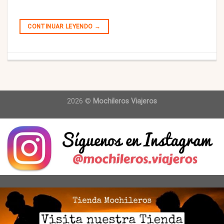
CONTINUAR LEYENDO
→
2026 ©
Mochileros Viajeros