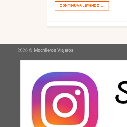
CONTINUAR LEYENDO
→
2026 ©
Mochileros Viajeros