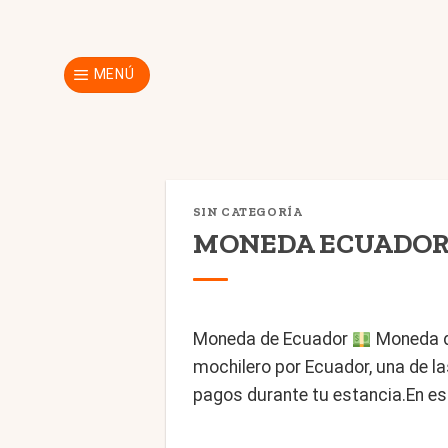
Skip
to
content
MENÚ
SIN CATEGORÍA
MONEDA ECUADOR: d
Moneda de Ecuador
Moneda de
mochilero por Ecuador, una de l
pagos durante tu estancia.En es