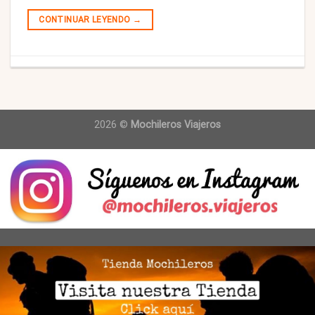
CONTINUAR LEYENDO
→
2026 ©
Mochileros Viajeros