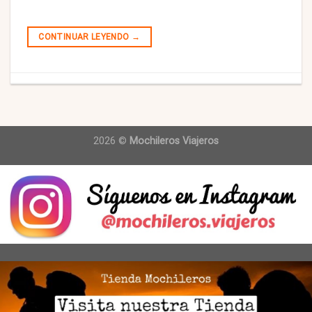
CONTINUAR LEYENDO
→
2026 ©
Mochileros Viajeros