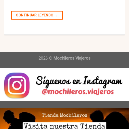
CONTINUAR LEYENDO
→
2026 ©
Mochileros Viajeros