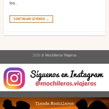
los…
CONTINUAR LEYENDO
→
2026 ©
Mochileros Viajeros