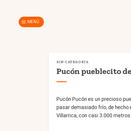
Skip
to
content
MENÚ
SIN CATEGORÍA
Pucón pueblecito de
Pucón Pucón es un precioso puebl
pasar demasiado frío, de hecho e
Villarrica, con casi 3.000 metro