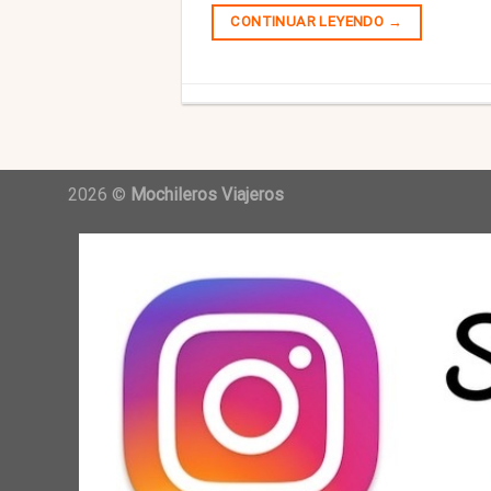
CONTINUAR LEYENDO
→
2026 ©
Mochileros Viajeros