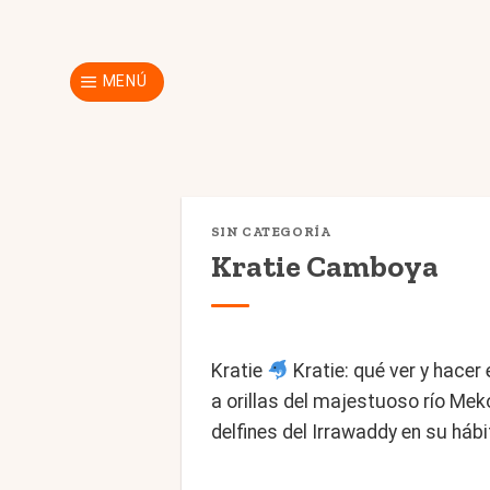
Skip
to
content
MENÚ
SIN CATEGORÍA
Kratie Camboya
Kratie
Kratie: qué ver y hacer
a orillas del majestuoso río Me
delfines del Irrawaddy en su háb