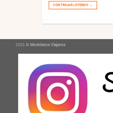
CONTINUAR LEYENDO
→
2026 ©
Mochileros Viajeros