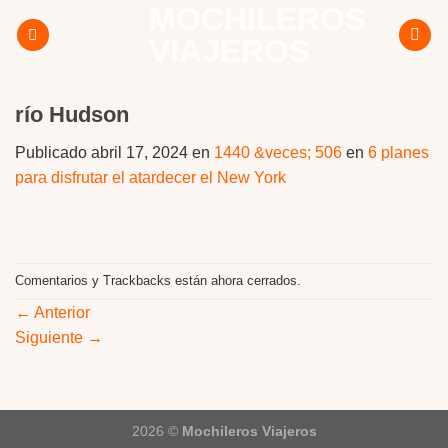
MOCHILEROS
Skip
to
VIAJEROS
content
río Hudson
Publicado
abril 17, 2024
en
1440 &veces; 506
en
6 planes
para disfrutar el atardecer el New York
Comentarios y Trackbacks están ahora cerrados.
←
Anterior
Siguiente
→
2026 ©
Mochileros Viajeros