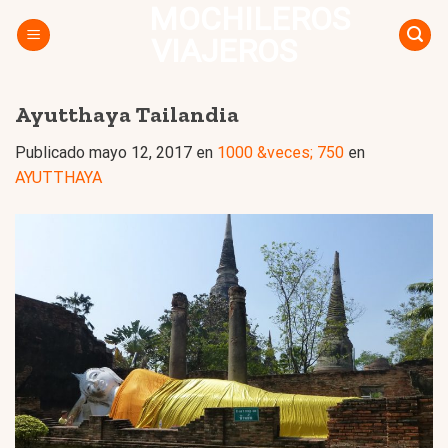
MOCHILEROS
Skip
to
VIAJEROS
content
Ayutthaya Tailandia
Publicado
mayo 12, 2017
en
1000 &veces; 750
en
AYUTTHAYA