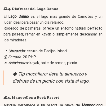
🌅 4. Disfrutar del Lago Danao
El
Lago Danao
es el lago más grande de Camotes y un
lugar ideal para pasar un día relajado.
Rodeado de palmeras, ofrece un entorno natural perfecto
para pasear, remar en kayak o simplemente descansar en
los miradores.
📍
Ubicación:
centro de Pacijan Island
💰
Entrada:
20 PHP
🚣
Actividades:
kayak, bote de remos, picnic
🥥
Tip mochilero:
lleva tu almuerzo y
disfruta de un picnic con vista al lago.
🌊 5. Mangodlong Rock Resort
Aunque pertenece a un resort, la playa de
Mangodlong