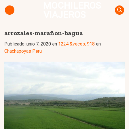
MOCHILEROS
Skip
to
VIAJEROS
content
arrozales-marañon-bagua
Publicado
junio 7, 2020
en
1224 &veces; 918
en
Chachapoyas Peru