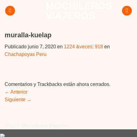
MOCHILEROS
Skip
to
VIAJEROS
content
muralla-kuelap
Publicado
junio 7, 2020
en
1224 &veces; 918
en
Chachapoyas Peru
Comentarios y Trackbacks están ahora cerrados.
←
Anterior
Siguiente
→
2026 ©
Mochileros Viajeros