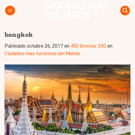
MOCHILEROS
Skip
to
VIAJEROS
content
bangkok
Publicado
octubre 26, 2017
en
450 &veces; 300
en
Ciudades mas turisticas del Mundo