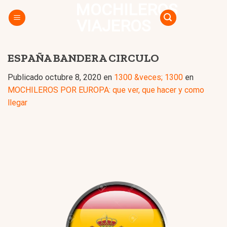
MOCHILEROS
Skip
to
VIAJEROS
content
ESPAÑA BANDERA CIRCULO
Publicado
octubre 8, 2020
en
1300 &veces; 1300
en
MOCHILEROS POR EUROPA: que ver, que hacer y como
llegar