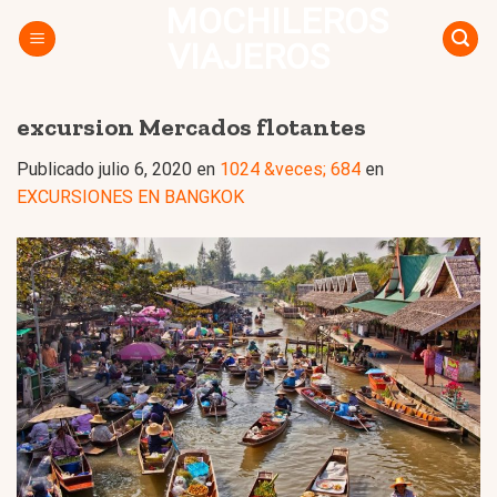
MOCHILEROS
Skip
to
VIAJEROS
content
excursion Mercados flotantes
Publicado
julio 6, 2020
en
1024 &veces; 684
en
EXCURSIONES EN BANGKOK