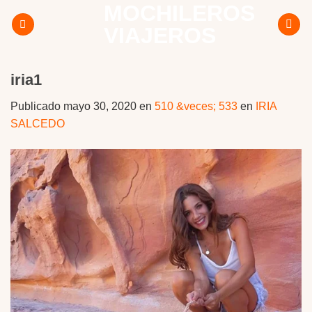
MOCHILEROS
Skip
to
VIAJEROS
content
iria1
Publicado
mayo 30, 2020
en
510 &veces; 533
en
IRIA
SALCEDO