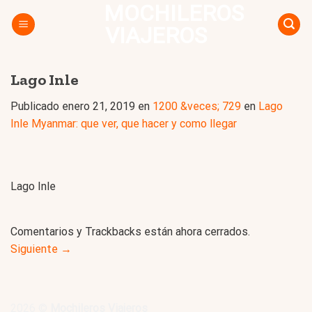
MOCHILEROS
Skip
to
VIAJEROS
content
Lago Inle
Publicado
enero 21, 2019
en
1200 &veces; 729
en
Lago
Inle Myanmar: que ver, que hacer y como llegar
Lago Inle
Comentarios y Trackbacks están ahora cerrados.
Siguiente
→
2026 ©
Mochileros Viajeros