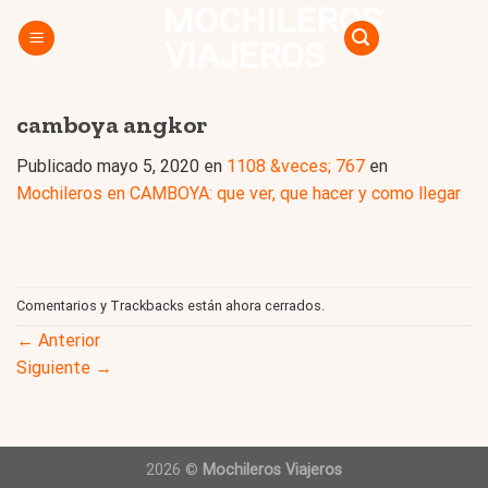
MOCHILEROS
Skip
to
VIAJEROS
content
camboya angkor
Publicado
mayo 5, 2020
en
1108 &veces; 767
en
Mochileros en CAMBOYA: que ver, que hacer y como llegar
Comentarios y Trackbacks están ahora cerrados.
←
Anterior
Siguiente
→
2026 ©
Mochileros Viajeros