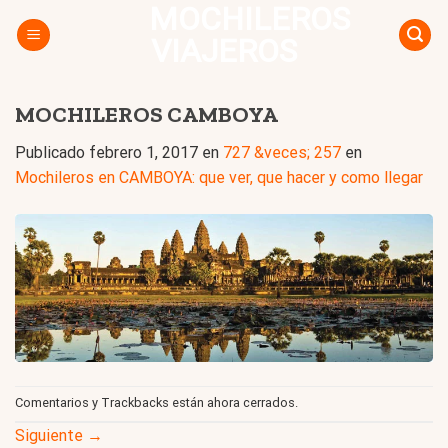
MOCHILEROS
Skip
to
VIAJEROS
content
MOCHILEROS CAMBOYA
Publicado
febrero 1, 2017
en
727 &veces; 257
en
Mochileros en CAMBOYA: que ver, que hacer y como llegar
Comentarios y Trackbacks están ahora cerrados.
Siguiente
→