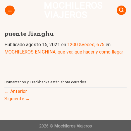
MOCHILEROS
Skip
to
VIAJEROS
content
puente Jianghu
Publicado
agosto 15, 2021
en
1200 &veces; 675
en
MOCHILEROS EN CHINA: que ver, que hacer y como llegar
Comentarios y Trackbacks están ahora cerrados.
←
Anterior
Siguiente
→
2026 ©
Mochileros Viajeros