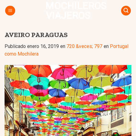
MOCHILEROS
Skip
to
VIAJEROS
content
AVEIRO PARAGUAS
Publicado
enero 16, 2019
en
720 &veces; 797
en
Portugal
como Mochilera