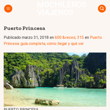
MOCHILEROS
Skip
to
VIAJEROS
content
Puerto Princesa
Publicado
marzo 31, 2018
en
600 &veces; 315
en
Puerto
Princesa: guía completa, cómo llegar y qué ver
PUERTO PRINCESA