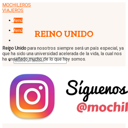
Skip
MOCHILEROS
to
VIAJEROS
content
Menú
Menú
REINO UNIDO
Reino Unido
para nosotros siempre será un país especial, ya
que ha sido una universidad acelerada de la vida, la cual nos
ha enseñado mucho de lo que hoy somos.