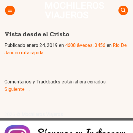
MOCHILEROS
Skip
to
VIAJEROS
content
Vista desde el Cristo
Publicado
enero 24, 2019
en
4608 &veces; 3456
en
Rio De
Janeiro ruta rápida
Comentarios y Trackbacks están ahora cerrados.
Siguiente
→
2026 ©
Mochileros Viajeros