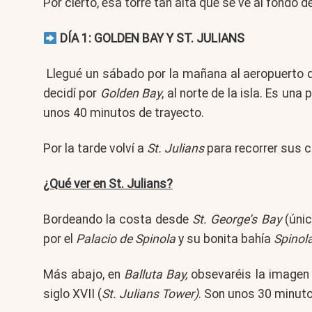
Por cierto, esa torre tan alta que se ve al fondo d
DÍA 1: GOLDEN BAY Y ST. JULIANS
Llegué un sábado por la mañana al aeropuerto de
decidí por
Golden Bay
, al norte de la isla. Es u
unos 40 minutos de trayecto.
Por la tarde volví a
St. Julians
para recorrer sus ca
¿Qué ver en St. Julians?
Bordeando la costa desde
St. George’s Bay
(únic
por el
Palacio de Spinola
y su bonita bahía
Spinol
Más abajo, en
Balluta Bay,
obsevaréis la imagen 
siglo XVII (
St. Julians Tower)
. Son unos 30 minuto