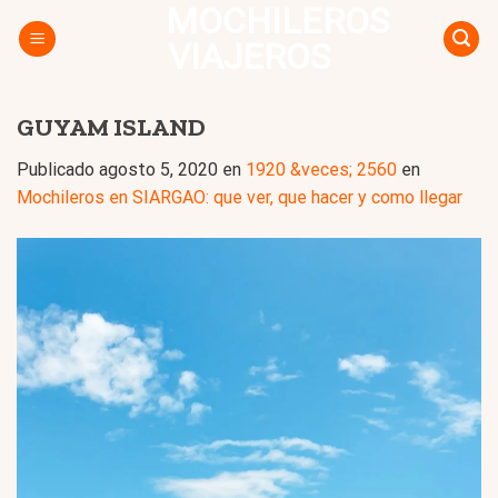
MOCHILEROS
Skip
to
VIAJEROS
content
GUYAM ISLAND
Publicado
agosto 5, 2020
en
1920 &veces; 2560
en
Mochileros en SIARGAO: que ver, que hacer y como llegar