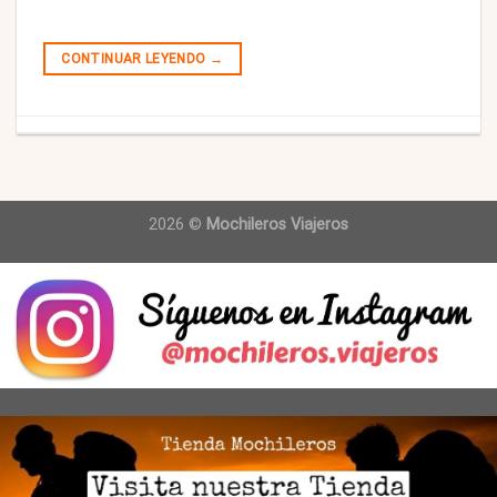
CONTINUAR LEYENDO
→
2026 ©
Mochileros Viajeros