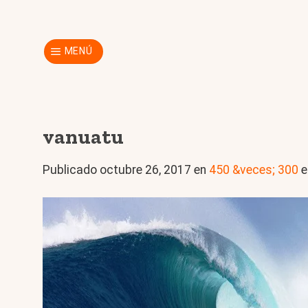
Skip
to
content
MENÚ
vanuatu
Publicado
octubre 26, 2017
en
450 &veces; 300
e