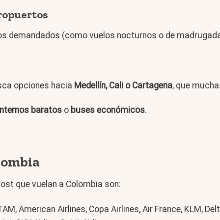
eropuertos
os demandados (como vuelos nocturnos o de madrugada)
usca opciones hacia
Medellín, Cali o Cartagena
, que muchas
internos baratos
o
buses económicos
.
lombia
-cost que vuelan a Colombia son:
TAM, American Airlines, Copa Airlines, Air France, KLM, Delta