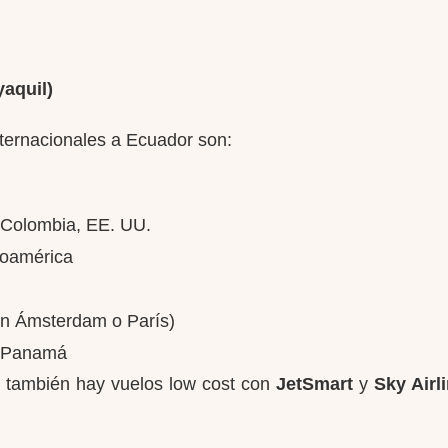
aquil)
nternacionales a Ecuador son:
 Colombia, EE. UU.
roamérica
en Ámsterdam o París)
e Panamá
 también hay vuelos low cost con
JetSmart
y
Sky Airl