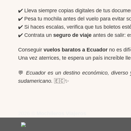
✔️ Lleva siempre copias digitales de tus docume
✔️ Pesa tu mochila antes del vuelo para evitar s
✔️ Si haces escalas, verifica que tus boletos es
✔️ Contrata un
seguro de viaje
antes de salir: e
Conseguir
vuelos baratos a Ecuador
no es difí
Una vez aterrices, te espera un país increíble ll
💬
Ecuador es un destino económico, diverso y
sudamericano.
🇪🇨✨
2026 ©
Mochileros Viajeros