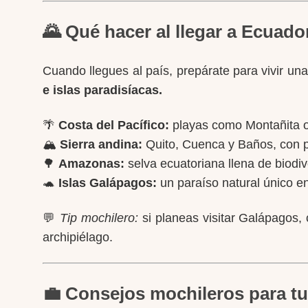
🌄 Qué hacer al llegar a Ecuado
Cuando llegues al país, prepárate para vivir una
e islas paradisíacas.
🌴
Costa del Pacífico:
playas como Montañita o 
🏔️
Sierra andina:
Quito, Cuenca y Baños, con pa
🌳
Amazonas:
selva ecuatoriana llena de biodiv
🐢
Islas Galápagos:
un paraíso natural único e
💬
Tip mochilero:
si planeas visitar Galápagos, 
archipiélago.
💼 Consejos mochileros para tu