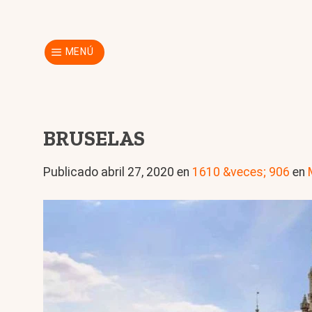
Skip
to
content
MENÚ
BRUSELAS
Publicado
abril 27, 2020
en
1610 &veces; 906
en