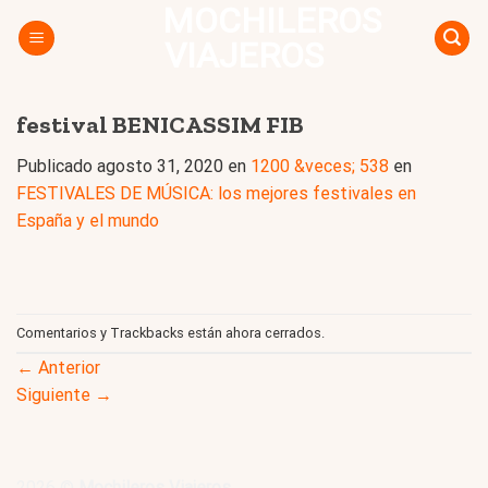
MOCHILEROS
Skip
to
VIAJEROS
content
festival BENICASSIM FIB
Publicado
agosto 31, 2020
en
1200 &veces; 538
en
FESTIVALES DE MÚSICA: los mejores festivales en
España y el mundo
Comentarios y Trackbacks están ahora cerrados.
←
Anterior
Siguiente
→
2026 ©
Mochileros Viajeros