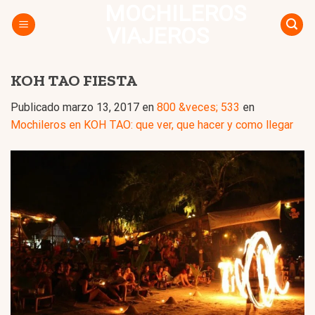
MOCHILEROS
Skip
to
VIAJEROS
content
KOH TAO FIESTA
Publicado
marzo 13, 2017
en
800 &veces; 533
en
Mochileros en KOH TAO: que ver, que hacer y como llegar