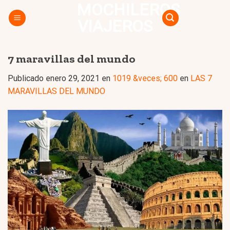
MOCHILEROS
Skip
to
VIAJEROS
content
7 maravillas del mundo
Publicado
enero 29, 2021
en
1019 &veces; 600
en
LAS 7
MARAVILLAS DEL MUNDO