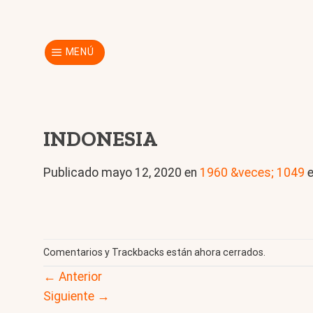
Skip
to
content
MENÚ
INDONESIA
Publicado
mayo 12, 2020
en
1960 &veces; 1049
Comentarios y Trackbacks están ahora cerrados.
←
Anterior
Siguiente
→