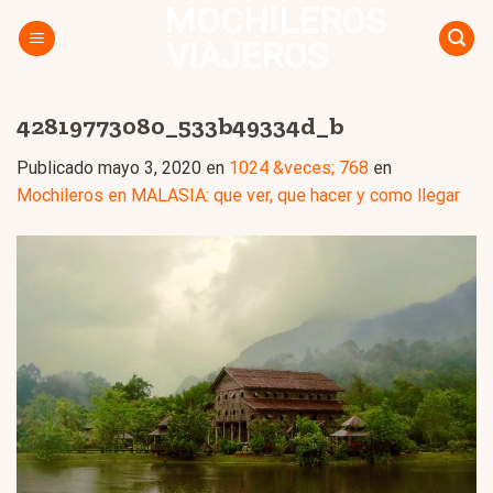
MOCHILEROS
Skip
to
VIAJEROS
content
42819773080_533b49334d_b
Publicado
mayo 3, 2020
en
1024 &veces; 768
en
Mochileros en MALASIA: que ver, que hacer y como llegar