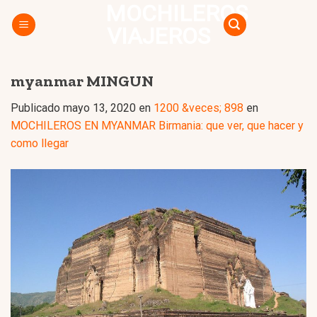
MOCHILEROS
Skip
to
VIAJEROS
content
myanmar MINGUN
Publicado
mayo 13, 2020
en
1200 &veces; 898
en
MOCHILEROS EN MYANMAR Birmania: que ver, que hacer y
como llegar