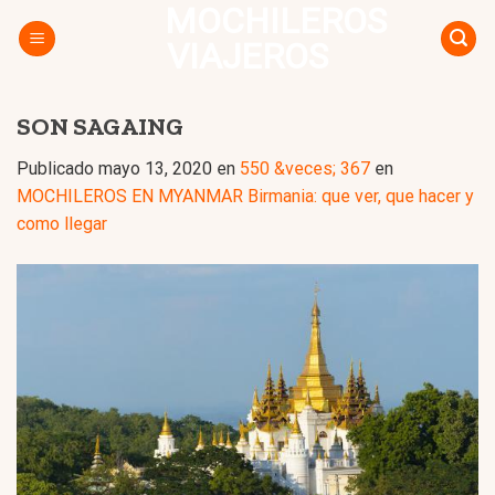
MOCHILEROS
Skip
to
VIAJEROS
content
SON SAGAING
Publicado
mayo 13, 2020
en
550 &veces; 367
en
MOCHILEROS EN MYANMAR Birmania: que ver, que hacer y
como llegar