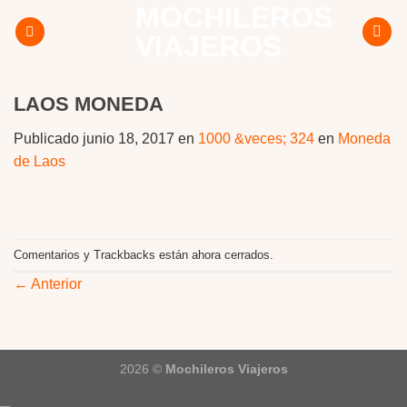
MOCHILEROS
Skip
to
VIAJEROS
content
LAOS MONEDA
Publicado
junio 18, 2017
en
1000 &veces; 324
en
Moneda
de Laos
Comentarios y Trackbacks están ahora cerrados.
←
Anterior
2026 ©
Mochileros Viajeros