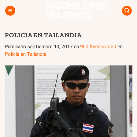
MOCHILEROS
Skip
to
VIAJEROS
content
POLICIA EN TAILANDIA
Publicado
septiembre 13, 2017
en
900 &veces; 500
en
Policía en Tailandia