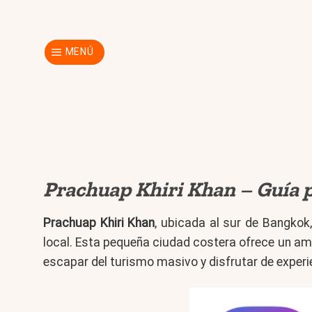
Skip
to
content
MENÚ
Prachuap Khiri Khan – Guía 
Prachuap Khiri Khan
, ubicada al sur de Bangko
local. Esta pequeña ciudad costera ofrece un amb
escapar del turismo masivo y disfrutar de experi