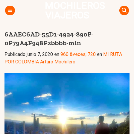
MOCHILEROS
Skip
to
VIAJEROS
content
6AAEC6AD-55D1-4924-890F-
0F79A4F948F2bbbb-min
Publicado
junio 7, 2020
en
960 &veces; 720
en
MI RUTA
POR COLOMBIA Arturo Mochilero