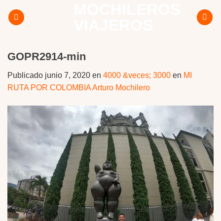
MOCHILEROS
Skip
to
VIAJEROS
content
GOPR2914-min
Publicado
junio 7, 2020
en
4000 &veces; 3000
en
MI
RUTA POR COLOMBIA Arturo Mochilero