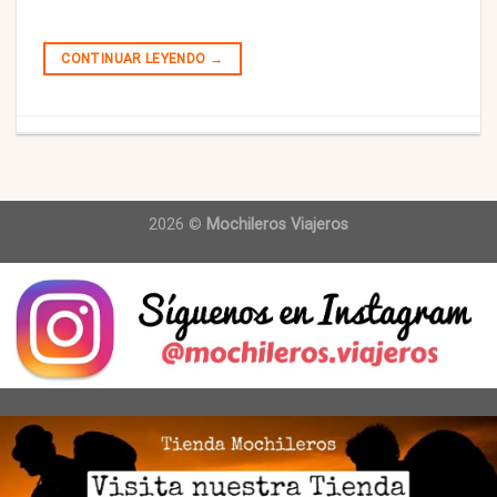
CONTINUAR LEYENDO
→
2026 ©
Mochileros Viajeros