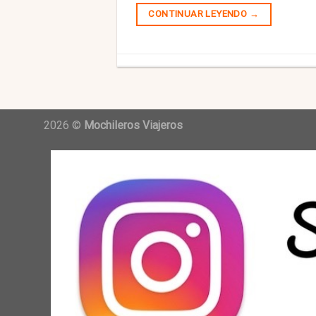
CONTINUAR LEYENDO
→
2026 ©
Mochileros Viajeros